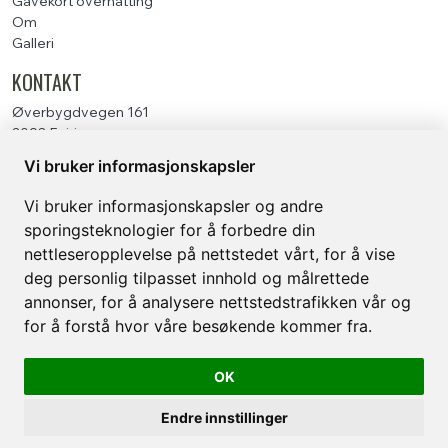
Gavekort overnatting
Om
Galleri
KONTAKT
Øverbygdvegen 161
2093 Feiring
marit@lauvtretopphytter.no
Vi bruker informasjonskapsler
+47 95722742
org 931700456
Vi bruker informasjonskapsler og andre
SOSIALE MEDIER
sporingsteknologier for å forbedre din
nettleseropplevelse på nettstedet vårt, for å vise
Instagram
deg personlig tilpasset innhold og målrettede
OVERNATTING
annonser, for å analysere nettstedstrafikken vår og
for å forstå hvor våre besøkende kommer fra.
Ospero
Knausen
OK
Endre innstillinger
LAUV Tretopphytter © 2026 | Levert av
Bookvisit