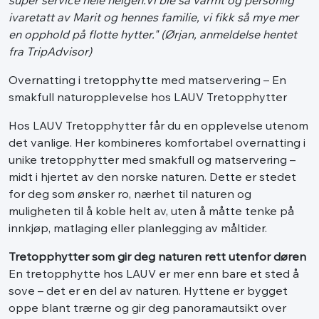
super service hele helgen.Vi ble så varmt og personlig
ivaretatt av Marit og hennes familie, vi fikk så mye mer
en opphold på flotte hytter." (Ørjan, anmeldelse hentet
fra TripAdvisor)
Overnatting i tretopphytte med matservering – En
smakfull naturopplevelse hos LAUV Tretopphytter
Hos LAUV Tretopphytter får du en opplevelse utenom
det vanlige. Her kombineres komfortabel overnatting i
unike tretopphytter med smakfull og matservering –
midt i hjertet av den norske naturen. Dette er stedet
for deg som ønsker ro, nærhet til naturen og
muligheten til å koble helt av, uten å måtte tenke på
innkjøp, matlaging eller planlegging av måltider.
Tretopphytter som gir deg naturen rett utenfor døren
En tretopphytte hos LAUV er mer enn bare et sted å
sove – det er en del av naturen. Hyttene er bygget
oppe blant trærne og gir deg panoramautsikt over