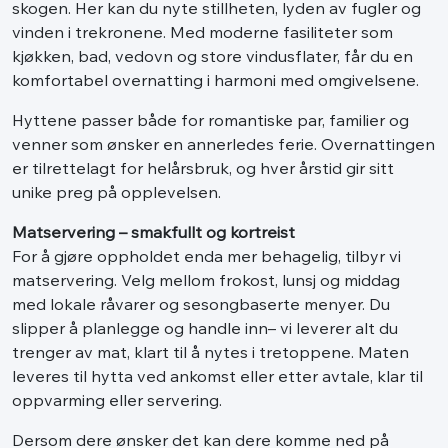
skogen. Her kan du nyte stillheten, lyden av fugler og
vinden i trekronene. Med moderne fasiliteter som
kjøkken, bad, vedovn og store vindusflater, får du en
komfortabel overnatting i harmoni med omgivelsene.
Hyttene passer både for romantiske par, familier og
venner som ønsker en annerledes ferie. Overnattingen
er tilrettelagt for helårsbruk, og hver årstid gir sitt
unike preg på opplevelsen.
Matservering – smakfullt og kortreist
For å gjøre oppholdet enda mer behagelig, tilbyr vi
matservering. Velg mellom frokost, lunsj og middag
med lokale råvarer og sesongbaserte menyer. Du
slipper å planlegge og handle inn– vi leverer alt du
trenger av mat, klart til å nytes i tretoppene. Maten
leveres til hytta ved ankomst eller etter avtale, klar til
oppvarming eller servering.
Dersom dere ønsker det kan dere komme ned på