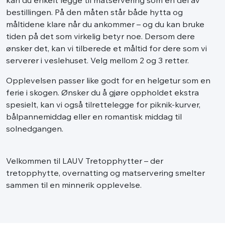
kan du enkelt legge til matservering som en del av
bestillingen. På den måten står både hytta og
måltidene klare når du ankommer – og du kan bruke
tiden på det som virkelig betyr noe. Dersom dere
ønsker det, kan vi tilberede et måltid for dere som vi
serverer i veslehuset. Velg mellom 2 og 3 retter.
Opplevelsen passer like godt for en helgetur som en
ferie i skogen. Ønsker du å gjøre oppholdet ekstra
spesielt, kan vi også tilrettelegge for piknik-kurver,
bålpannemiddag eller en romantisk middag til
solnedgangen.
Velkommen til LAUV Tretopphytter – der
tretopphytte, overnatting og matservering smelter
sammen til en minnerik opplevelse.