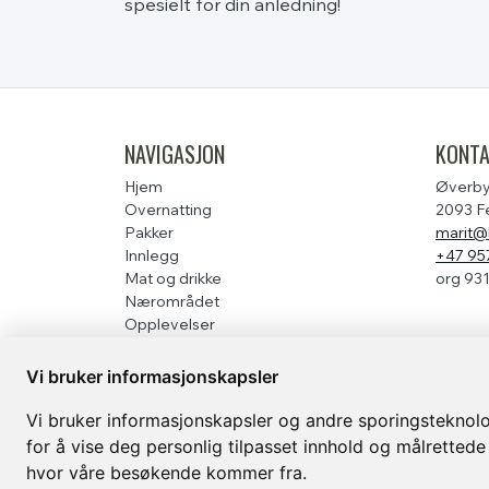
spesielt for din anledning!
NAVIGASJON
KONT
Hjem
Øverby
Overnatting
2093 Fe
Pakker
marit@
Innlegg
+47 95
Mat og drikke
org 93
Nærområdet
Opplevelser
Grupper
Gavekort overnatting
Vi bruker informasjonskapsler
Om
Galleri
Vi bruker informasjonskapsler og andre sporingsteknolog
for å vise deg personlig tilpasset innhold og målrettede
hvor våre besøkende kommer fra.