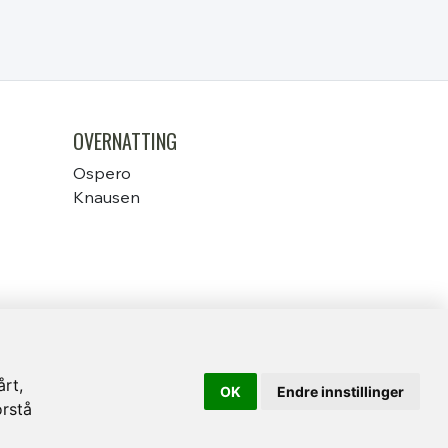
OVERNATTING
Ospero
Knausen
årt,
OK
Endre innstillinger
orstå