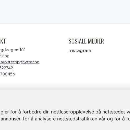
AKT
SOSIALE MEDIER
gdvegen 161
Instagram
iring
lauvtretopphytter.no
722742
1700456
ier for å forbedre din nettleseropplevelse på nettstedet v
 annonser, for å analysere nettstedstrafikken vår og for å f