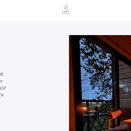
d,
or
AUV
ri