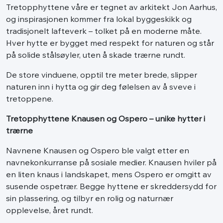
Tretopphyttene våre er tegnet av arkitekt Jon Aarhus,
og inspirasjonen kommer fra lokal byggeskikk og
tradisjonelt lafteverk – tolket på en moderne måte.
Hver hytte er bygget med respekt for naturen og står
på solide stålsøyler, uten å skade trærne rundt.
De store vinduene, opptil tre meter brede, slipper
naturen inn i hytta og gir deg følelsen av å sveve i
tretoppene.
Tretopphyttene Knausen og Ospero – unike hytter i
trærne
Navnene Knausen og Ospero ble valgt etter en
navnekonkurranse på sosiale medier. Knausen hviler på
en liten knaus i landskapet, mens Ospero er omgitt av
susende ospetrær. Begge hyttene er skreddersydd for
sin plassering, og tilbyr en rolig og naturnær
opplevelse, året rundt.